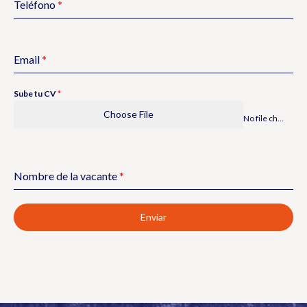
Teléfono
*
Email
*
Sube tu CV
*
Choose File
No file chosen
Nombre de la vacante
*
Enviar