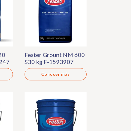
20
Fester Grount NM 600
3247
S30 kg F-1593907
Conocer más