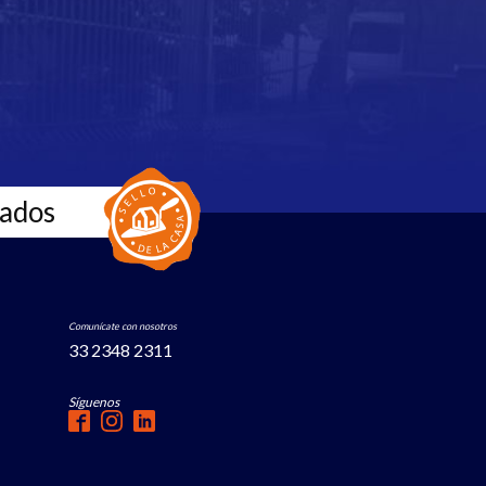
zados
Comunícate con nosotros
33 2348 2311
Síguenos