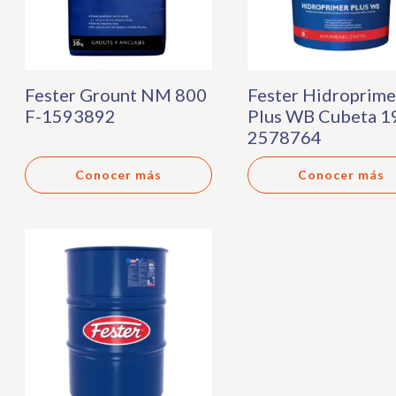
Fester Grount NM 800
Fester Hidroprime
F-1593892
Plus WB Cubeta 19
2578764
Conocer más
Conocer más