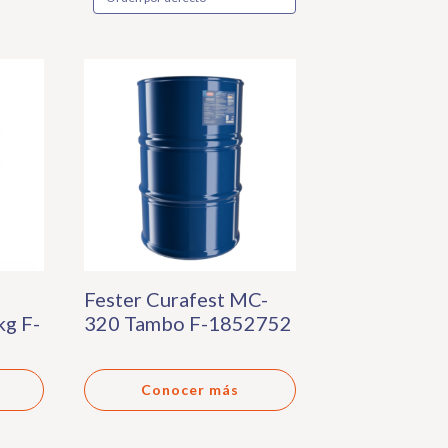
Fester Curafest MC-
kg F-
320 Tambo F-1852752
Conocer más