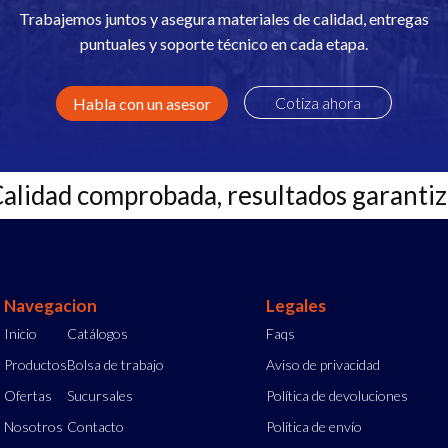
Trabajemos juntos y asegura materiales de calidad, entregas
puntuales y soporte técnico en cada etapa.
Cotiza ahora
Habla con un asesor
Calidad comprobada, resultados garanti
Navegacion
Legales
Inicio
Catálogos
Faqs
Productos
Bolsa de trabajo
Aviso de privacidad
Ofertas
Sucursales
Política de devoluciones
Nosotros
Contacto
Política de envío