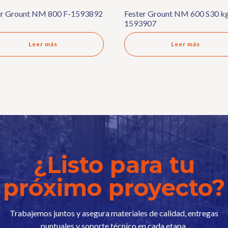
er Grount NM 800 F-1593892
Fester Grount NM 600 S30 kg
1593907
Leer más
Leer más
¿Listo para tu
próximo proyecto?
Trabajemos juntos y asegura materiales de calidad, entregas
puntuales y soporte técnico en cada etapa.