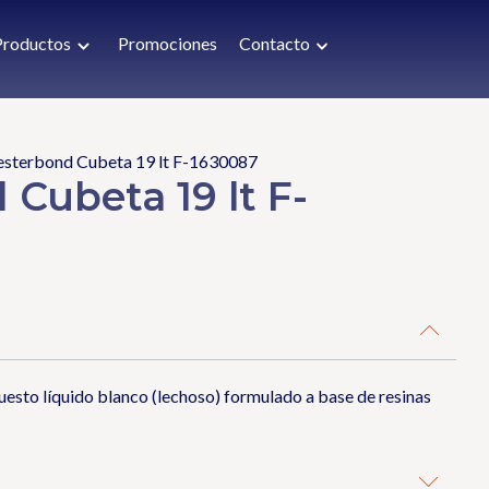
Productos
Promociones
Contacto
Festerbond Cubeta 19 lt F-1630087
 Cubeta 19 lt F-
esto líquido blanco (lechoso) formulado a base de resinas