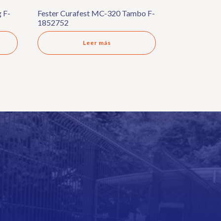
 F-
Fester Curafest MC-320 Tambo F-
1852752
Leer más