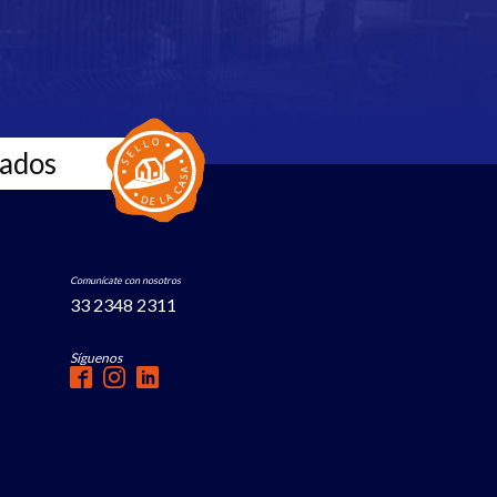
zados
Comunícate con nosotros
33 2348 2311
Síguenos