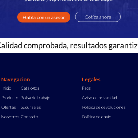
Cotiza ahora
Habla con un asesor
Calidad comprobada, resultados garanti
Navegacion
Legales
Inicio
Catálogos
Faqs
Productos
Bolsa de trabajo
Aviso de privacidad
Ofertas
Sucursales
Política de devoluciones
Nosotros
Contacto
Política de envío