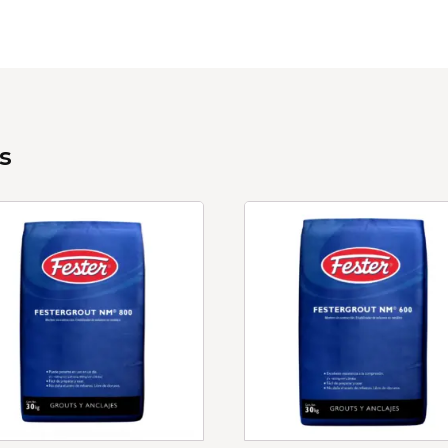
content goes here.
s