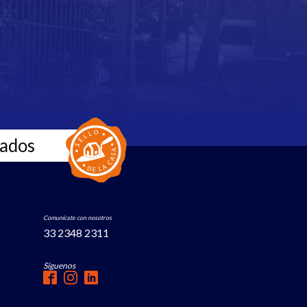
zados
Comunícate con nosotros
33 2348 2311
Síguenos