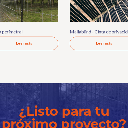
 perímetral
Mallablind - Cinta de privaci
Leer más
Leer más
¿Listo para tu
próximo proyecto?