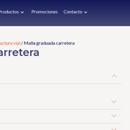
Productos
Promociones
Contacto
uctura vial
/ Malla graduada carretera
arretera
ersonas.