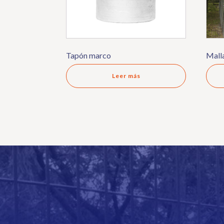
Tapón marco
Malla
Leer más