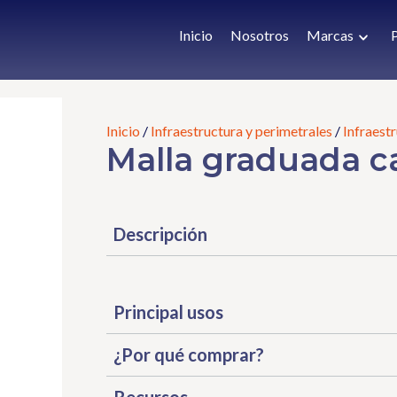
Inicio
Nosotros
Marcas
Inicio
/
Infraestructura y perimetrales
/
Infraestr
Malla graduada c
Descripción
Principal usos
¿Por qué comprar?
• La graduación impide el paso de animales y p