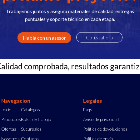
Trabajemos juntos y asegura materiales de calidad, entregas
puntuales y soporte técnico en cada etapa.
Cotiza ahora
Habla con un asesor
Calidad comprobada, resultados garanti
Navegacion
Legales
Inicio
Catálogos
Faqs
Productos
Bolsa de trabajo
Aviso de privacidad
Ofertas
Sucursales
Política de devoluciones
Nosotros
Contacto
Política de envío